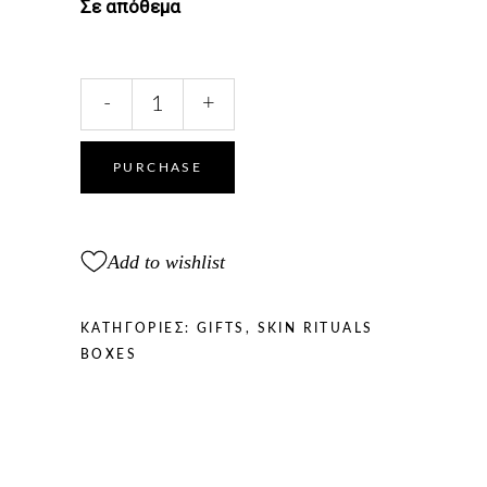
Σε απόθεμα
ROSE
-
+
POWDER
BEAUTY
SET
PURCHASE
2
quantity
Add to wishlist
ΚΑΤΗΓΟΡΊΕΣ:
GIFTS
,
SKIN RITUALS
BOXES