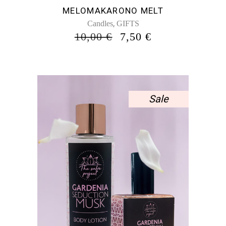
MELOMAKARONO MELT
,
Candles
GIFTS
ORIGINAL
Η
10,00
€
7,50
€
PRICE
ΤΡΈΧΟΥΣΑ
WAS:
ΤΙΜΉ
10,00 €.
ΕΊΝΑΙ:
7,50 €.
Sale