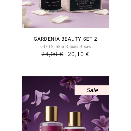
GARDENIA BEAUTY SET 2
,
GIFTS
Skin Rituals Boxes
ORIGINAL
Η
24,00
€
20,10
€
PRICE
ΤΡΈΧΟΥΣΑ
WAS:
ΤΙΜΉ
24,00 €.
ΕΊΝΑΙ:
20,10 €.
Sale