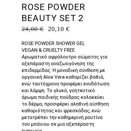
ROSE POWDER
BEAUTY SET 2
ORIGINAL
Η
24,00
€
20,10
€
PRICE
ΤΡΈΧΟΥΣΑ
WAS:
ΤΙΜΉ
ROSE POWDER SHOWER GEL
24,00 €.
ΕΊΝΑΙ:
VEGAN & CRUELTY FREE
20,10 €.
Αρωματικό αφρόλουτρο σώματος για
αξεπέραστη αναζωογόνηση της
επιδερμίδας. Η μοναδική σύνθεση με
οργανική Aloe Vera καθαρίζει βαθιά,
ενώ ταυτόχρονα προφέρει ενυδάτωση
και λάμψη. Το γλυκό, γοητευτικό
άρωμα παιδικής πούδρας κολακεύει
το δέρμα, προσφέρει αληθινή αίσθηση
καθαριότητας και φρεσκάδας, ενώ
μετατρέπει την καθημερινή ρουτίνα
του μπάνιου σε μια αξεπέραστη
εμπειρία.