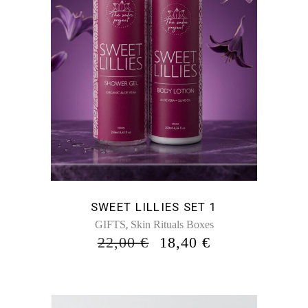
SWEET LILLIES SET 1
,
GIFTS
Skin Rituals Boxes
ORIGINAL
Η
22,00
€
18,40
€
PRICE
ΤΡΈΧΟΥΣΑ
WAS:
ΤΙΜΉ
22,00 €.
ΕΊΝΑΙ:
18,40 €.