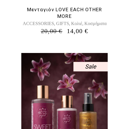
Μενταγιόν LOVE EACH OTHER
MORE
,
,
,
ACCESSORIES
GIFTS
Κολιέ
Κοσμήματα
ORIGINAL
Η
20,00
€
14,00
€
PRICE
ΤΡΈΧΟΥΣΑ
WAS:
ΤΙΜΉ
20,00 €.
ΕΊΝΑΙ:
14,00 €.
Sale