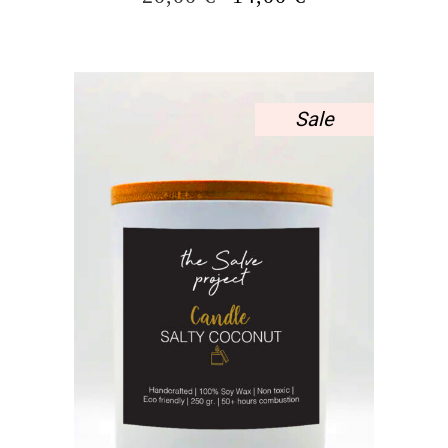
PRICE
ΤΡΈΧΟΥΣΑ
WAS:
ΤΙΜΉ
20,00 €.
ΕΊΝΑΙ:
14,00 €.
Sale