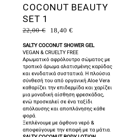
COCONUT BEAUTY
SET 1
ORIGINAL
Η
22,00
€
18,40
€
PRICE
ΤΡΈΧΟΥΣΑ
WAS:
ΤΙΜΉ
SALTY COCONUT SHOWER GEL
22,00 €.
ΕΊΝΑΙ:
VEGAN & CRUELTY FREE
18,40 €.
Αρωματικό αφρόλουτρο σώματος με
τροπικό άρωμα αλατισμένης καρύδας
και ενυδατικά συστατικά. H πλούσια
σύνθεσή του από οργανική Aloe Vera
καθαρίζει την επιδερμίδα και χαρίζει
μια μοναδική αίσθηση φρεσκάδας,
ενώ προσκαλεί σε ένα ταξίδι
απόλαυσης και αποπλάνησης κάθε
φορά.
Ξεπλένουμε με άφθονο νερό &
αποφεύγουμε την επαφή με τα μάτια.
SALTY COCONUT BODY LOTION