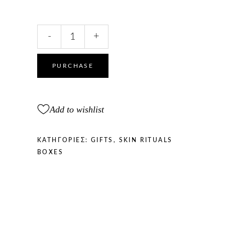
COCONUT
-
+
BEAUTY
SET
1
PURCHASE
quantity
Add to wishlist
ΚΑΤΗΓΟΡΊΕΣ:
GIFTS
,
SKIN RITUALS
BOXES