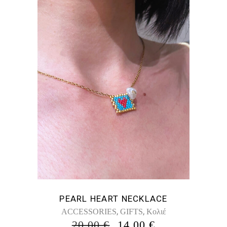
PEARL HEART NECKLACE
,
,
ACCESSORIES
GIFTS
Κολιέ
ORIGINAL
Η
20,00
€
14,00
€