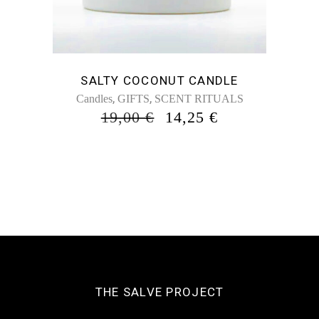
SALTY COCONUT CANDLE
,
,
Candles
GIFTS
SCENT RITUALS
ORIGINAL
Η
19,00
€
14,25
€
PRICE
ΤΡΈΧΟΥΣΑ
WAS:
ΤΙΜΉ
19,00 €.
ΕΊΝΑΙ:
14,25 €.
THE SALVE PROJECT