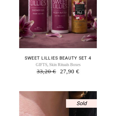
SWEET LILLIES BEAUTY SET 4
,
GIFTS
Skin Rituals Boxes
ORIGINAL
Η
33,20
€
27,90
€
PRICE
ΤΡΈΧΟΥΣΑ
WAS:
ΤΙΜΉ
33,20 €.
ΕΊΝΑΙ:
27,90 €.
Sold