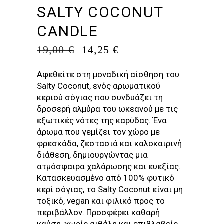
SALTY COCONUT
CANDLE
ORIGINAL
Η
19,00
€
14,25
€
PRICE
ΤΡΈΧΟΥΣΑ
WAS:
ΤΙΜΉ
Αφεθείτε στη μοναδική αίσθηση του
19,00 €.
ΕΊΝΑΙ:
Salty Coconut, ενός αρωματικού
14,25 €.
κεριού σόγιας που συνδυάζει τη
δροσερή αλμύρα του ωκεανού με τις
εξωτικές νότες της καρύδας. Ένα
άρωμα που γεμίζει τον χώρο με
φρεσκάδα, ζεστασιά και καλοκαιρινή
διάθεση, δημιουργώντας μια
ατμόσφαιρα χαλάρωσης και ευεξίας.
Κατασκευασμένο από 100% φυτικό
κερί σόγιας, το Salty Coconut είναι μη
τοξικό, vegan και φιλικό προς το
περιβάλλον. Προσφέρει καθαρή
καύση, χωρίς αιθάλη και επιβλαβείς