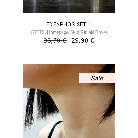
EDENPHOS SET 1
,
,
GIFTS
Homepage
Skin Rituals Boxes
ORIGINAL
Η
35,70
€
29,90
€
PRICE
ΤΡΈΧΟΥΣΑ
WAS:
ΤΙΜΉ
35,70 €.
ΕΊΝΑΙ:
29,90 €.
Sale