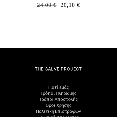
ORIGINAL
Η
24,00
€
20,10
€
PRICE
ΤΡΈΧΟΥΣΑ
WAS:
ΤΙΜΉ
24,00 €.
ΕΊΝΑΙ:
20,10 €.
THE SALVE PROJECT
Γιατί εμάς
Τρόποι Πληρωμής
Τρόποι Αποστολής
Όροι Χρήσης
Πολιτική Επιστροφών