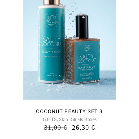
COCONUT BEAUTY SET 3
,
GIFTS
Skin Rituals Boxes
ORIGINAL
Η
31,00
€
26,30
€
PRICE
ΤΡΈΧΟΥΣΑ