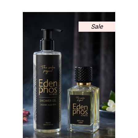
WAS:
ΤΙΜΉ
31,00 €.
ΕΊΝΑΙ:
26,30 €.
Sale