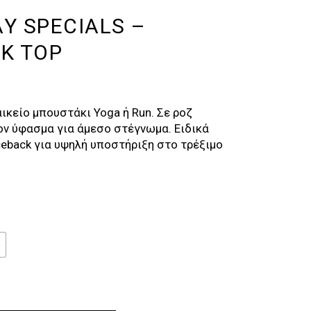
AY SPECIALS –
NK TOP
L
ΡΈΧΟΥΣΑ
ΙΜΉ
ικείο μπουστάκι Yoga ή Run. Σε ροζ
ΝΑΙ:
ν ύφασμα για άμεσο στέγνωμα. Ειδικά
,50 €.
eback για υψηλή υποστήριξη στο τρέξιμο
e