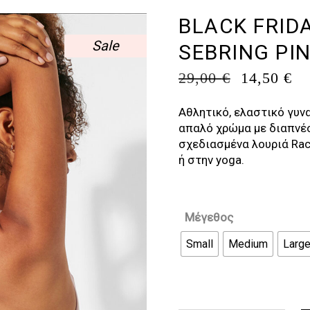
BLACK FRID
Sale
SEBRING PI
ORIGINA
Η
29,00
€
14,50
€
PRICE
Τ
WAS:
Τ
Αθλητικό, ελαστικό γυνα
29,00 €.
ΕΊ
απαλό χρώμα με διαπνέο
14
σχεδιασμένα λουριά Rac
ή στην yoga.
Μέγεθος
Small
Medium
Larg