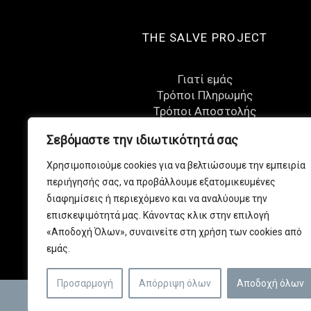
THE SALVE PROJECT
Γιατί εμάς
Τρόποι Πληρωμής
Τρόποι Αποστολής
Όροι Χρήσης
Σεβόμαστε την ιδιωτικότητά σας
Πολιτική Επιστροφών
Πολιτική Απορρήτου
Χρησιμοποιούμε cookies για να βελτιώσουμε την εμπειρία
Eπικοινωνία
περιήγησής σας, να προβάλλουμε εξατομικευμένες
διαφημίσεις ή περιεχόμενο και να αναλύουμε την
επισκεψιμότητά μας. Κάνοντας κλικ στην επιλογή
«Αποδοχή Όλων», συναινείτε στη χρήση των cookies από
εμάς.
Προσαρμογή
Απόρριψη όλων
Αποδοχή όλων