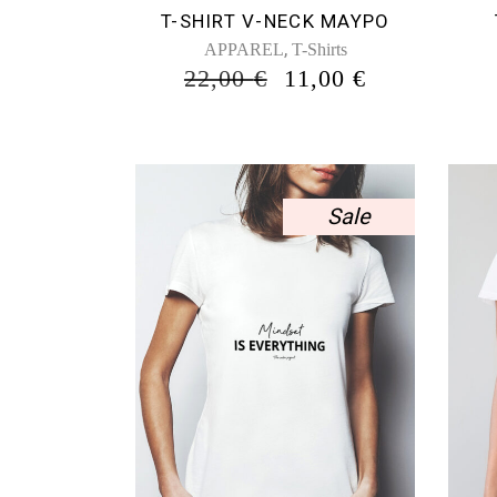
επιλεγούν
T-SHIRT V-NECK ΜΑΥΡΟ
στη
,
APPAREL
T-Shirts
σελίδα
ORIGINAL
Η
22,00
€
11,00
€
του
PRICE
ΤΡΈΧΟΥΣ
προϊόντος
WAS:
ΤΙΜΉ
22,00 €.
ΕΊΝΑΙ:
11,00 €.
Sale
Αυτό
το
προϊόν
έχει
πολλαπλές
παραλλαγές.