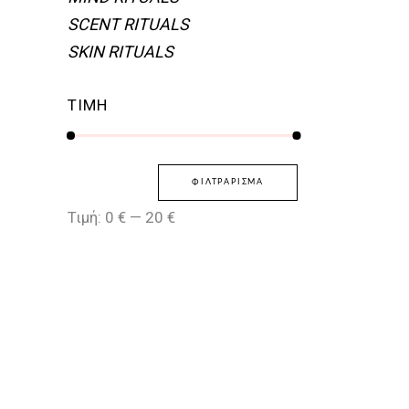
SCENT RITUALS
SKIN RITUALS
INAL
Η
ΤΡΈΧΟΥΣΑ
ΤΙΜΉ
ΤΙΜΗ
€.
ΕΊΝΑΙ:
9,00 €.
Ελάχιστη
Μέγιστη
ΦΙΛΤΡΆΡΙΣΜΑ
τιμή
τιμή
Τιμή:
0 €
—
20 €