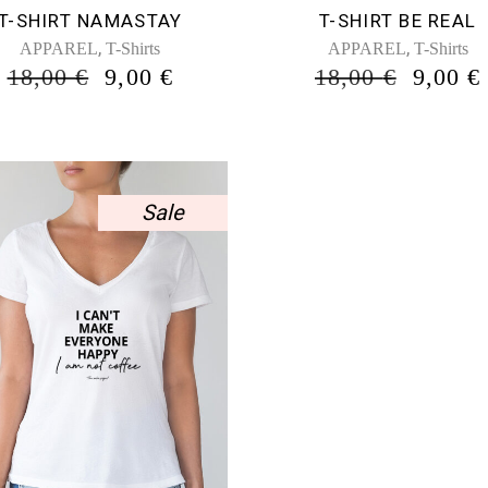
επιλεγούν
επιλεγούν
T-SHIRT NAMASTAY
T-SHIRT BE REAL
στη
στη
,
,
APPAREL
T-Shirts
APPAREL
T-Shirts
σελίδα
σελίδα
ORIGINAL
Η
ORIG
18,00
€
9,00
€
18,00
€
9,00
€
του
του
Α
PRICE
ΤΡΈΧΟΥΣΑ
PRICE
προϊόντος
προϊόντος
WAS:
ΤΙΜΉ
WAS:
18,00 €.
ΕΊΝΑΙ:
18,00 
9,00 €.
Sale
Αυτό
το
προϊόν
έχει
πολλαπλές
παραλλαγές.