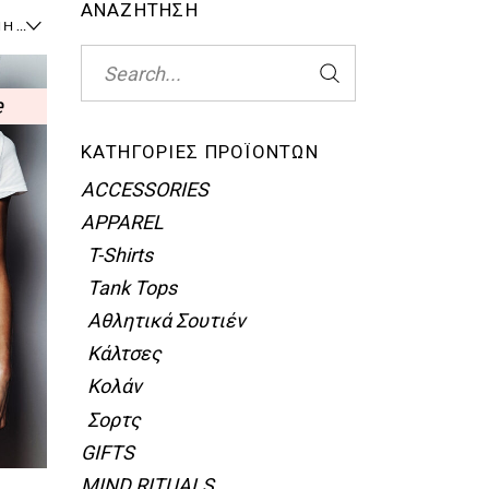
ΑΝΑΖΗΤΗΣΗ
ΠΡΟΚΑΘΟΡΙΣΜΈΝΗ ΤΑΞΙΝΌΜΗΣΗ
Search
for:
e
ΚΑΤΗΓΟΡΊΕΣ ΠΡΟΪΌΝΤΩΝ
ACCESSORIES
APPAREL
T-Shirts
Tank Tops
Αθλητικά Σουτιέν
Κάλτσες
Κολάν
Σορτς
GIFTS
MIND RITUALS