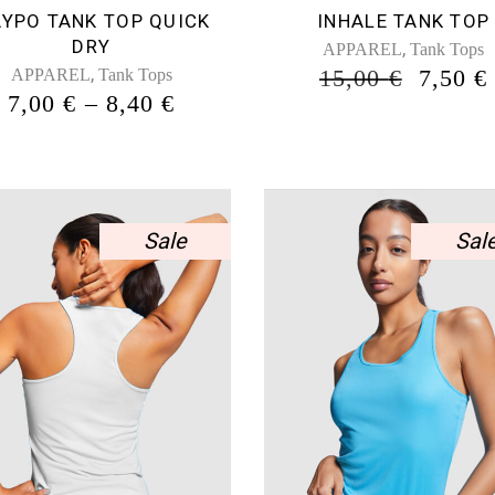
επιλεγούν
επιλεγούν
ΥΡΟ TANK TOP QUICK
INHALE TANK TOP
στη
στη
DRY
,
APPAREL
Tank Tops
σελίδα
σελίδα
,
ORIG
15,00
€
7,50
€
APPAREL
Tank Tops
του
του
PRICE
PRICE
7,00
€
–
8,40
€
προϊόντος
προϊόντος
WAS:
RANGE:
15,00 
7,00 €
THROUGH
8,40 €
Sale
Sal
Αυτό
Αυτό
το
το
προϊόν
προϊόν
έχει
έχει
πολλαπλές
πολλαπλές