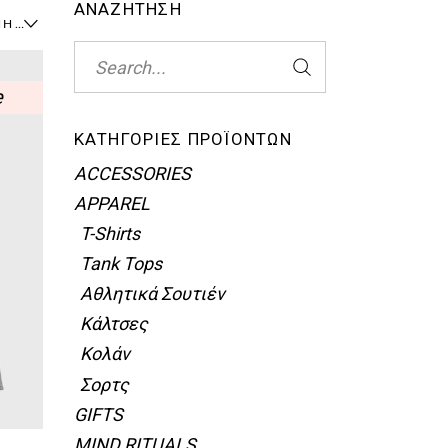
ΑΝΑΖΗΤΗΣΗ
ΠΡΟΚΑΘΟΡΙΣΜΈΝΗ ΤΑΞΙΝΌΜΗΣΗ
Search
for:
e
ΚΑΤΗΓΟΡΊΕΣ ΠΡΟΪΌΝΤΩΝ
ACCESSORIES
APPAREL
T-Shirts
Tank Tops
Αθλητικά Σουτιέν
Κάλτσες
Κολάν
Σορτς
GIFTS
MIND RITUALS