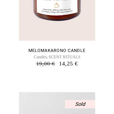
MELOMAKARONO CANDLE
,
Candles
SCENT RITUALS
ORIGINAL
Η
19,00
€
14,25
€
PRICE
ΤΡΈΧΟΥΣΑ
WAS:
ΤΙΜΉ
19,00 €.
ΕΊΝΑΙ:
14,25 €.
Sold