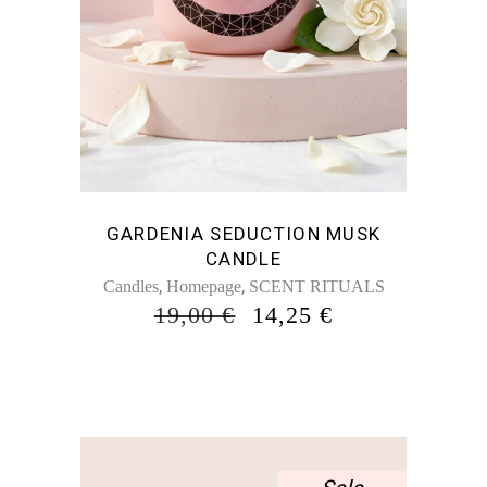
GARDENIA SEDUCTION MUSK
CANDLE
,
,
Candles
Homepage
SCENT RITUALS
ORIGINAL
Η
19,00
€
14,25
€
PRICE
ΤΡΈΧΟΥΣΑ
WAS:
ΤΙΜΉ
19,00 €.
ΕΊΝΑΙ:
14,25 €.