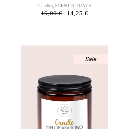
,
Candles
SCENT RITUALS
ORIGINAL
Η
19,00
€
14,25
€
PRICE
ΤΡΈΧΟΥΣΑ
WAS:
ΤΙΜΉ
19,00 €.
ΕΊΝΑΙ:
14,25 €.
Sale