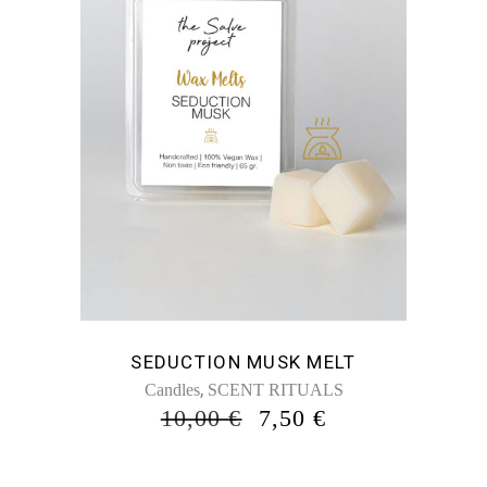
SEDUCTION MUSK MELT
,
Candles
SCENT RITUALS
ORIGINAL
Η
10,00
€
7,50
€
PRICE
ΤΡΈΧΟΥΣΑ
WAS:
ΤΙΜΉ