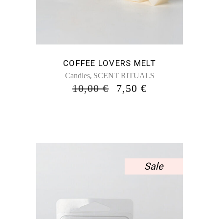
COFFEE LOVERS MELT
,
Candles
SCENT RITUALS
ORIGINAL
Η
10,00
€
7,50
€
PRICE
ΤΡΈΧΟΥΣΑ
WAS:
ΤΙΜΉ
10,00 €.
ΕΊΝΑΙ:
7,50 €.
Sale