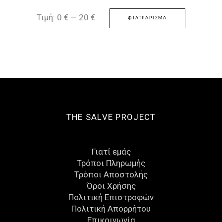
Ελάχιστη
Μέγιστη
Τιμή:
0 €
—
20 €
ΦΙΛΤΡΆΡΙΣΜΑ
τιμή
τιμή
THE SALVE PROJECT
Γιατί εμάς
Τρόποι Πληρωμής
Τρόποι Αποστολής
Όροι Χρήσης
Πολιτική Επιστροφών
Πολιτική Απορρήτου
Eπικοινωνία