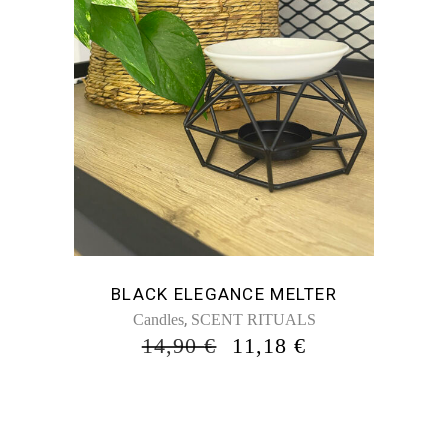
BLACK ELEGANCE MELTER
,
Candles
SCENT RITUALS
ORIGINAL
Η
14,90
€
11,18
€
PRICE
ΤΡΈΧΟΥΣΑ
WAS:
ΤΙΜΉ
14,90 €.
ΕΊΝΑΙ:
11,18 €.