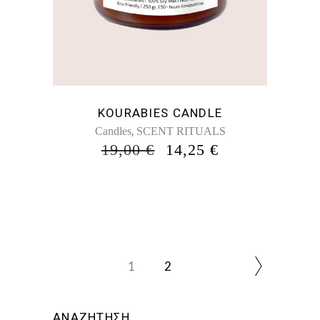
KOURABIES CANDLE
,
Candles
SCENT RITUALS
ORIGINAL
Η
19,00
€
14,25
€
PRICE
ΤΡΈΧΟΥΣΑ
WAS:
ΤΙΜΉ
19,00 €.
ΕΊΝΑΙ:
14,25 €.
1
2
ΑΝΑΖΗΤΗΣΗ