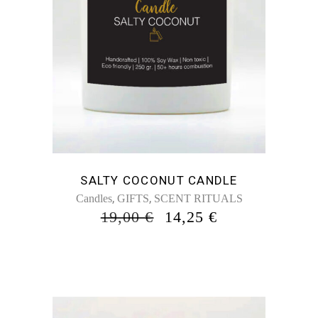
SALTY COCONUT CANDLE
,
,
Candles
GIFTS
SCENT RITUALS
ORIGINAL
Η
19,00
€
14,25
€
PRICE
ΤΡΈΧΟΥΣΑ
WAS:
ΤΙΜΉ
19,00 €.
ΕΊΝΑΙ:
14,25 €.