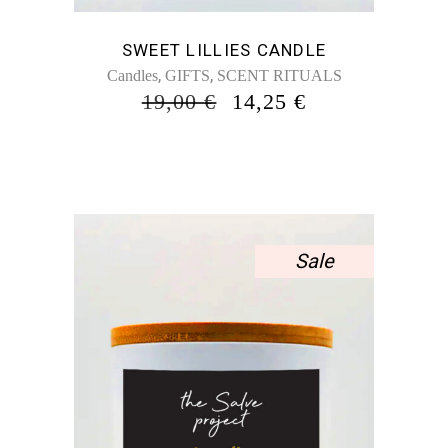
SWEET LILLIES CANDLE
,
,
Candles
GIFTS
SCENT RITUALS
ORIGINAL
Η
19,00
€
14,25
€
PRICE
ΤΡΈΧΟΥΣΑ
WAS:
ΤΙΜΉ
19,00 €.
ΕΊΝΑΙ:
14,25 €.
Sale