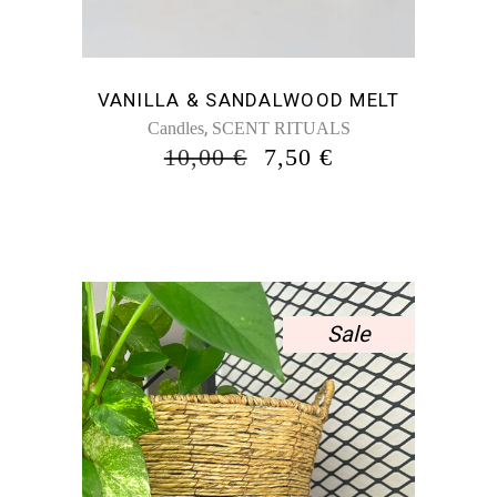
VANILLA & SANDALWOOD MELT
,
Candles
SCENT RITUALS
ORIGINAL
Η
10,00
€
7,50
€
PRICE
ΤΡΈΧΟΥΣΑ
WAS:
ΤΙΜΉ
10,00 €.
ΕΊΝΑΙ:
7,50 €.
Sale