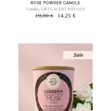
ROSE POWDER CANDLE
,
,
Candles
GIFTS
SCENT RITUALS
ORIGINAL
Η
19,00
€
14,25
€
PRICE
ΤΡΈΧΟΥΣΑ
WAS:
ΤΙΜΉ
19,00 €.
ΕΊΝΑΙ:
14,25 €.
Sale