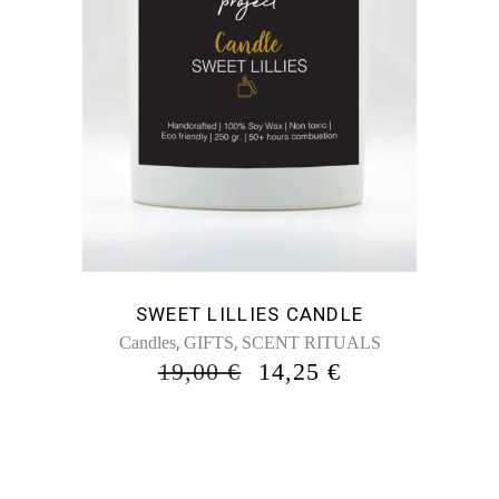
SWEET LILLIES CANDLE
,
,
Candles
GIFTS
SCENT RITUALS
ORIGINAL
Η
19,00
€
14,25
€
PRICE
ΤΡΈΧΟΥΣΑ
WAS:
ΤΙΜΉ
19,00 €.
ΕΊΝΑΙ:
14,25 €.