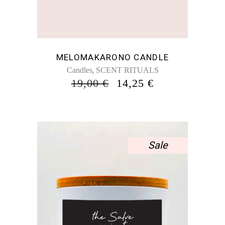
MELOMAKARONO CANDLE
,
Candles
SCENT RITUALS
ORIGINAL
Η
19,00
€
14,25
€
PRICE
ΤΡΈΧΟΥΣΑ
WAS:
ΤΙΜΉ
19,00 €.
ΕΊΝΑΙ:
14,25 €.
Sale