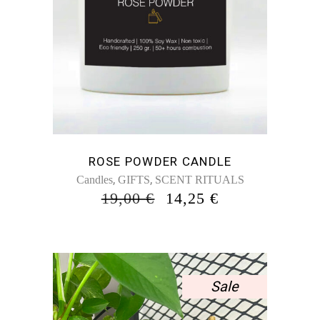
ROSE POWDER CANDLE
,
,
Candles
GIFTS
SCENT RITUALS
ORIGINAL
Η
19,00
€
14,25
€
PRICE
ΤΡΈΧΟΥΣΑ
WAS:
ΤΙΜΉ
19,00 €.
ΕΊΝΑΙ:
14,25 €.
Sale