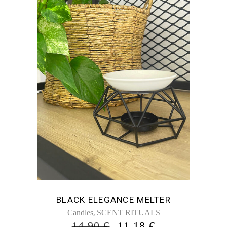
BLACK ELEGANCE MELTER
,
Candles
SCENT RITUALS
ORIGINAL
Η
14,90
€
11,18
€