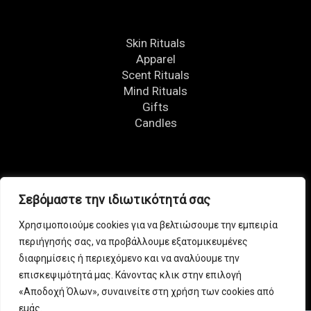
Skin Rituals
Apparel
Scent Rituals
Mind Rituals
Gifts
Candles
FOLLOW US
Σεβόμαστε την ιδιωτικότητά σας
Χρησιμοποιούμε cookies για να βελτιώσουμε την εμπειρία
περιήγησής σας, να προβάλλουμε εξατομικευμένες
διαφημίσεις ή περιεχόμενο και να αναλύουμε την
επισκεψιμότητά μας. Κάνοντας κλικ στην επιλογή
«Αποδοχή Όλων», συναινείτε στη χρήση των cookies από
εμάς.