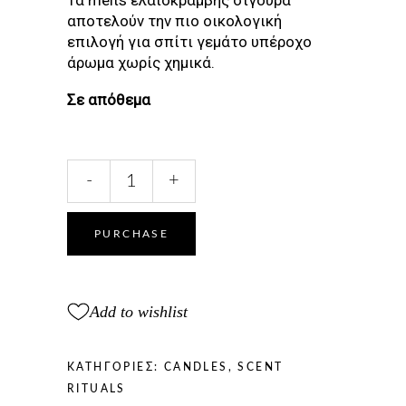
αποτελούν την πιο οικολογική
επιλογή για σπίτι γεμάτο υπέροχο
άρωμα χωρίς χημικά.
Σε απόθεμα
SEDUCTION
-
+
MUSK
MELT
quantity
PURCHASE
Add to wishlist
ΚΑΤΗΓΟΡΊΕΣ:
CANDLES
,
SCENT
RITUALS