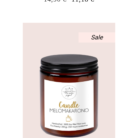
PRICE
ΤΡΈΧΟΥΣΑ
WAS:
ΤΙΜΉ
14,90 €.
ΕΊΝΑΙ:
11,18 €.
Sale