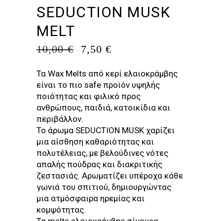
SEDUCTION MUSK
MELT
ORIGINAL
Η
10,00
€
7,50
€
PRICE
ΤΡΈΧΟΥΣΑ
WAS:
ΤΙΜΉ
Τα Wax Μelts από κερί ελαιοκράμβης
10,00 €.
ΕΊΝΑΙ:
είναι το πιο safe προϊόν υψηλής
7,50 €.
ποιότητας και φιλικό προς
ανθρώπους, παιδιά, κατοικίδια και
περιβάλλον.
To άρωμα SEDUCTION MUSK χαρίζει
μια αίσθηση καθαριότητας και
πολυτέλειας, με βελούδινες νότες
απαλής πούδρας και διακριτικής
ζεστασιάς. Αρωματίζει υπέροχα κάθε
γωνιά του σπιτιού, δημιουργώντας
μια ατμόσφαιρα ηρεμίας και
κομψότητας.
Τα melts ελαιοκράμβης σίγουρα