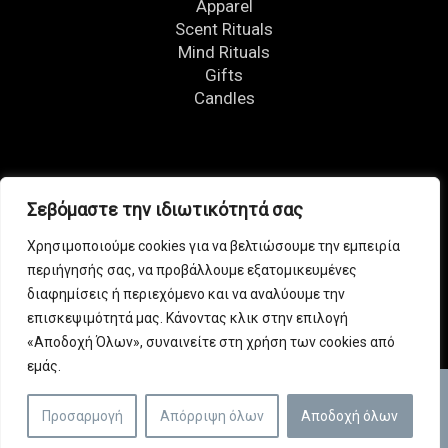
Apparel
Scent Rituals
Mind Rituals
Gifts
Candles
FOLLOW US
Σεβόμαστε την ιδιωτικότητά σας
Χρησιμοποιούμε cookies για να βελτιώσουμε την εμπειρία
περιήγησής σας, να προβάλλουμε εξατομικευμένες
διαφημίσεις ή περιεχόμενο και να αναλύουμε την
επισκεψιμότητά μας. Κάνοντας κλικ στην επιλογή
«Αποδοχή Όλων», συναινείτε στη χρήση των cookies από
εμάς.
© Copyright 2026 | All rights reserved. | Developed by
Προσαρμογή
Απόρριψη όλων
Αποδοχή όλων
4-reasons.gr