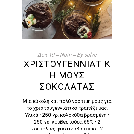
Δεκ
19
Nutri
By
salve
ΧΡΙΣΤΟΥΓΕΝΝΙΆΤΙΚ
Η ΜΟΥΣ
ΣΟΚΟΛΆΤΑΣ
Μία εύκολη και πολύ νόστιμη μους για
το χριστουγεννιάτικο τραπέζι μας.
Υλικά • 250 γρ. κολοκύθα βρασμένη •
250 γρ. κουβερτούρα 65% • 2
κουταλιές φυστικοβούτυρο • 2