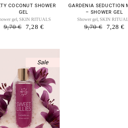
LTY COCONUT SHOWER
GARDENIA SEDUCTION 
GEL
– SHOWER GEL
,
,
hower gel
SKIN RITUALS
Shower gel
SKIN RITUA
ORIGINAL
Η
ORIGI
9,70
€
7,28
€
9,70
€
7,28
€
PRICE
ΤΡΈΧΟΥΣΑ
PRICE
WAS:
ΤΙΜΉ
WAS:
9,70 €.
ΕΊΝΑΙ:
9,70 €.
Ε
7,28 €.
7
Sale