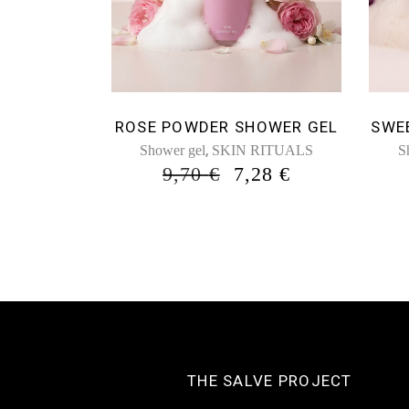
ROSE POWDER SHOWER GEL
SWEE
,
Shower gel
SKIN RITUALS
S
ORIGINAL
Η
9,70
€
7,28
€
PRICE
ΤΡΈΧΟΥΣΑ
WAS:
ΤΙΜΉ
9,70 €.
ΕΊΝΑΙ:
7,28 €.
THE SALVE PROJECT