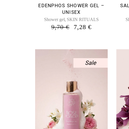
EDENPHOS SHOWER GEL –
SA
UNISEX
,
Shower gel
SKIN RITUALS
S
ORIGINAL
Η
9,70
€
7,28
€
PRICE
ΤΡΈΧΟΥΣΑ
WAS:
ΤΙΜΉ
9,70 €.
ΕΊΝΑΙ:
7,28 €.
Sale