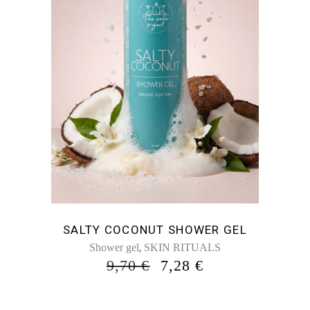
SALTY COCONUT SHOWER GEL
,
Shower gel
SKIN RITUALS
ORIGINAL
Η
9,70
€
7,28
€
PRICE
ΤΡΈΧΟΥΣΑ
WAS:
ΤΙΜΉ