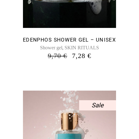
EDENPHOS SHOWER GEL – UNISEX
,
Shower gel
SKIN RITUALS
ORIGINAL
Η
9,70
€
7,28
€
PRICE
ΤΡΈΧΟΥΣΑ
WAS:
ΤΙΜΉ
9,70 €.
ΕΊΝΑΙ:
7,28 €.
Sale