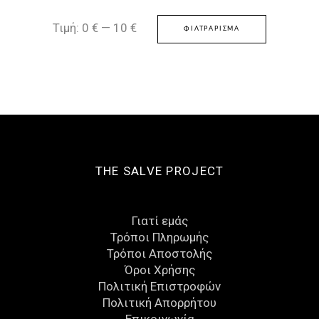
Ελάχιστη
Μέγιστη
Τιμή:
0 €
—
10 €
ΦΙΛΤΡΆΡΙΣΜΑ
τιμή
τιμή
THE SALVE PROJECT
Γιατί εμάς
Τρόποι Πληρωμής
Τρόποι Αποστολής
Όροι Χρήσης
Πολιτική Επιστροφών
Πολιτική Απορρήτου
Eπικοινωνία