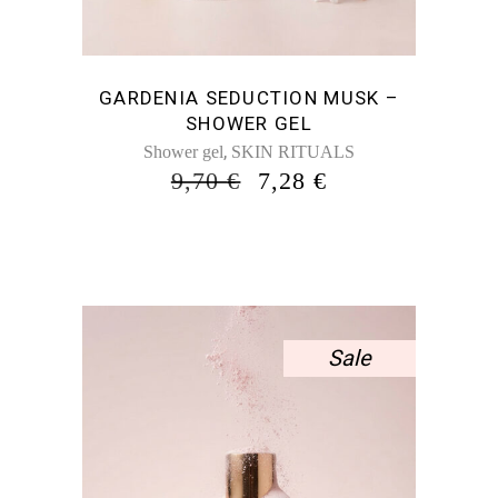
GARDENIA SEDUCTION MUSK –
SHOWER GEL
,
Shower gel
SKIN RITUALS
ORIGINAL
Η
9,70
€
7,28
€
PRICE
ΤΡΈΧΟΥΣΑ
WAS:
ΤΙΜΉ
9,70 €.
ΕΊΝΑΙ:
7,28 €.
Sale