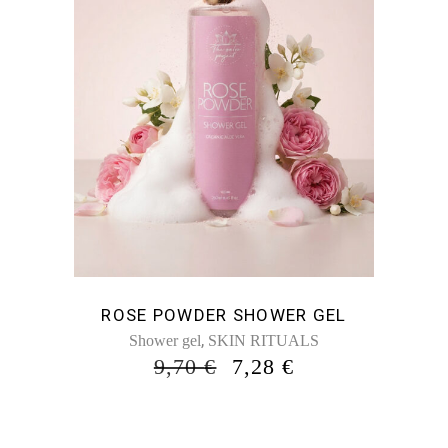
ROSE POWDER SHOWER GEL
,
Shower gel
SKIN RITUALS
ORIGINAL
Η
9,70
€
7,28
€
PRICE
ΤΡΈΧΟΥΣΑ
WAS:
ΤΙΜΉ
9,70 €.
ΕΊΝΑΙ: