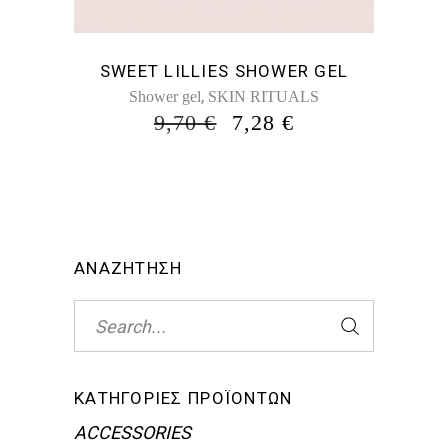
SWEET LILLIES SHOWER GEL
,
Shower gel
SKIN RITUALS
ORIGINAL
Η
9,70
€
7,28
€
PRICE
ΤΡΈΧΟΥΣΑ
WAS:
ΤΙΜΉ
9,70 €.
ΕΊΝΑΙ:
7,28 €.
ΑΝΑΖΗΤΗΣΗ
Search
for:
ΚΑΤΗΓΟΡΊΕΣ ΠΡΟΪΌΝΤΩΝ
ACCESSORIES