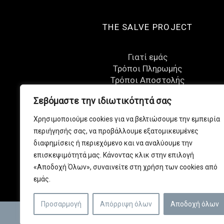
THE SALVE PROJECT
Γιατί εμάς
Τρόποι Πληρωμής
Τρόποι Αποστολής
Όροι Χρήσης
Σεβόμαστε την ιδιωτικότητά σας
Πολιτική Επιστροφών
Πολιτική Απορρήτου
Χρησιμοποιούμε cookies για να βελτιώσουμε την εμπειρία
Eπικοινωνία
περιήγησής σας, να προβάλλουμε εξατομικευμένες
διαφημίσεις ή περιεχόμενο και να αναλύουμε την
επισκεψιμότητά μας. Κάνοντας κλικ στην επιλογή
«Αποδοχή Όλων», συναινείτε στη χρήση των cookies από
εμάς.
Προσαρμογή
Απόρριψη όλων
Αποδοχή όλων