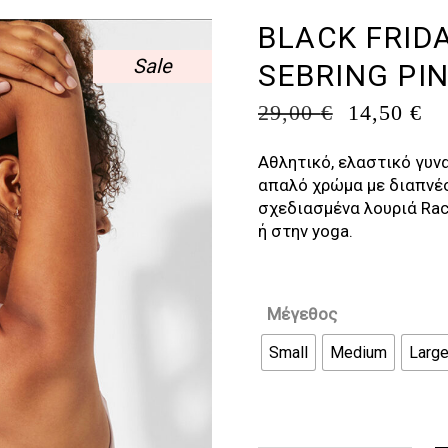
BLACK FRID
Sale
SEBRING PI
ORIGINA
Η
29,00
€
14,50
€
PRICE
Τ
WAS:
Τ
Αθλητικό, ελαστικό γυνα
29,00 €.
ΕΊ
απαλό χρώμα με διαπνέο
14
σχεδιασμένα λουριά Rac
ή στην yoga.
Μέγεθος
Small
Medium
Larg