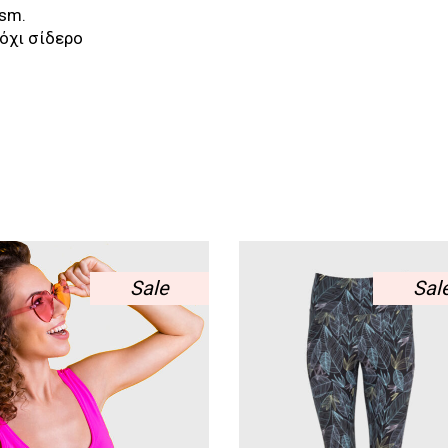
gsm.
όχι σίδερο
Sale
Sal
Αυτό
Αυτό
το
το