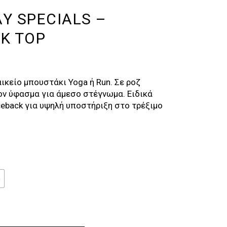
AY SPECIALS –
NK TOP
L
ΡΈΧΟΥΣΑ
ΙΜΉ
ικείο μπουστάκι Yoga ή Run. Σε ροζ
ΝΑΙ:
ν ύφασμα για άμεσο στέγνωμα. Ειδικά
,50 €.
eback για υψηλή υποστήριξη στο τρέξιμο
e