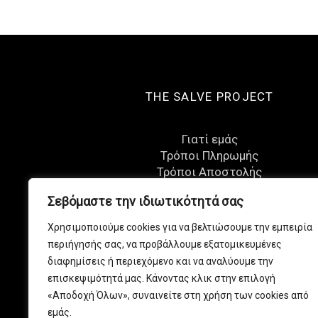
THE SALVE PROJECT
Γιατί εμάς
Τρόποι Πληρωμής
Τρόποι Αποστολής
Όροι Χρήσης
Σεβόμαστε την ιδιωτικότητά σας
Πολιτική Επιστροφών
Πολιτική Απορρήτου
Χρησιμοποιούμε cookies για να βελτιώσουμε την εμπειρία
Eπικοινωνία
περιήγησής σας, να προβάλλουμε εξατομικευμένες
διαφημίσεις ή περιεχόμενο και να αναλύουμε την
επισκεψιμότητά μας. Κάνοντας κλικ στην επιλογή
«Αποδοχή Όλων», συναινείτε στη χρήση των cookies από
εμάς.