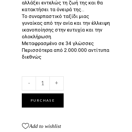
αλλάξει εντελώς τη ζωή της και θα
κατακτήσει τα όνειρά της…
Το συναρπαστικό ταξίδι μιας
γυναίκας από την ανία και την έλλειψη
ικανοποίησης στην ευτυχία και την
ολοκλήρωση.
Μεταφρασμένο σε 34 γλώσσες
Περισσότερα από 2.000.000 αντίτυπα
διεθνώς
Η
-
+
ΔΕΥΤΕΡΗ
ΖΩΗ
ΣΟΥ
PURCHASE
ΞΕΚΙΝΑ
ΟΤΑΝ
ΚΑΤΑΛΑΒΕΙΣ
Add to wishlist
ΠΩΣ