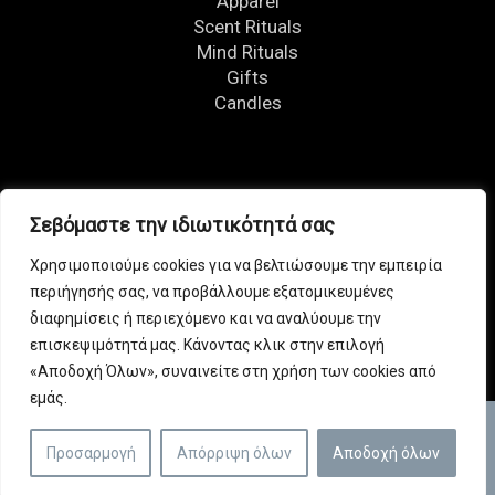
Apparel
Scent Rituals
Mind Rituals
Gifts
Candles
FOLLOW US
Σεβόμαστε την ιδιωτικότητά σας
Χρησιμοποιούμε cookies για να βελτιώσουμε την εμπειρία
περιήγησής σας, να προβάλλουμε εξατομικευμένες
διαφημίσεις ή περιεχόμενο και να αναλύουμε την
επισκεψιμότητά μας. Κάνοντας κλικ στην επιλογή
«Αποδοχή Όλων», συναινείτε στη χρήση των cookies από
εμάς.
© Copyright 2026 | All rights reserved. | Developed by
Προσαρμογή
Απόρριψη όλων
Αποδοχή όλων
4-reasons.gr