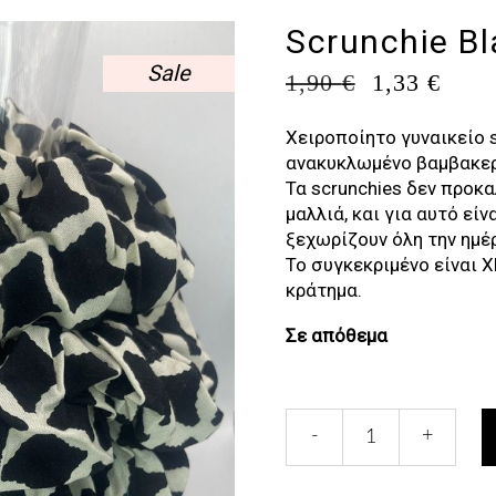
Scrunchie Bl
Sale
ORIGINA
Η
1,90
€
1,33
€
PRICE
ΤΡΈ
WAS:
ΤΙΜ
Χειροποίητο γυναικείο s
1,90 €.
ΕΊΝΑ
ανακυκλωμένο βαμβακερ
1,33 
Τα scrunchies δεν προκ
μαλλιά, και για αυτό εί
ξεχωρίζουν όλη την ημέ
Το συγκεκριμένο είναι 
κράτημα.
Σε απόθεμα
Scrunchie
-
+
Black
&