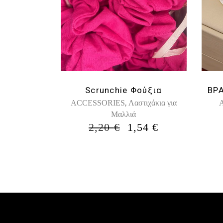
Scrunchie Φούξια
ΒΡΑ
,
ACCESSORIES
Λαστιχάκια για
Mαλλιά
ORIGINAL
Η
2,20
€
1,54
€
PRICE
ΤΡΈΧΟΥΣΑ
WAS:
ΤΙΜΉ
2,20 €.
ΕΊΝΑΙ:
1,54 €.