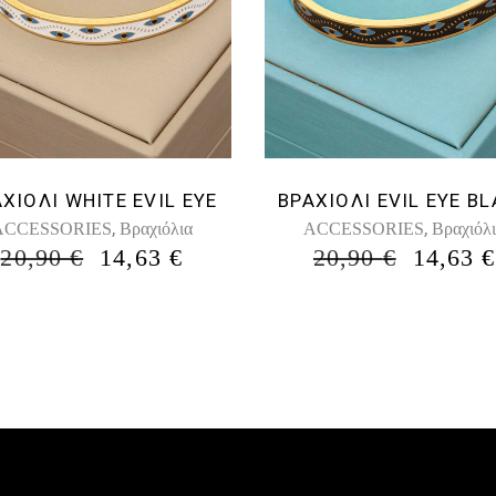
ΒΡΑΧΙΟΛΙ EVIL EYE B
ΧΙΟΛΙ WHITE EVIL EYE
,
,
ACCESSORIES
Βραχιόλ
ACCESSORIES
Βραχιόλια
ORIGI
ORIGINAL
Η
20,90
€
14,63
€
20,90
€
14,63
€
PRICE
PRICE
ΤΡΈΧΟΥΣΑ
WAS:
WAS:
ΤΙΜΉ
20,90 €
20,90 €.
ΕΊΝΑΙ:
14,63 €.