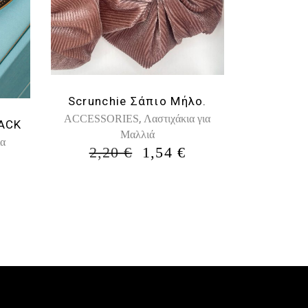
Scrunchie Σάπιο Μήλο.
,
ACCESSORIES
Λαστιχάκια για
LACK
Mαλλιά
ια
ORIGINAL
Η
2,20
€
1,54
€
NAL
Η
PRICE
ΤΡΈΧΟΥΣΑ
ΤΡΈΧΟΥΣΑ
WAS:
ΤΙΜΉ
ΤΙΜΉ
2,20 €.
ΕΊΝΑΙ:
.
ΕΊΝΑΙ:
1,54 €.
14,63 €.