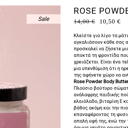
ROSE POWDE
Sale
ORIGINA
Η
14,00
€
10,50
€
PRICE
Τ
WAS:
Τ
Κλείστε για λίγο τα μάτ
14,00 €.
ΕΊ
αγκαλιάσουν κάθε σας 
10
προσκαλεί να ζήσετε μι
αποκτά τη φροντίδα που
χρειάζεται. Είναι ένα τ
μια υπενθύμιση ότι η ηρ
της αφήνετε χώρο να αν
Rose Powder Body Butte
Πλούσιο βούτυρο σώματ
ανάλαφρης παιδικής πού
ελαιόλαδο, βιταμίνη Ε κ
βάθος ακόμη και την πι
επαναφέροντας τη φυσικ
απαλή υφή της, ενώ την 
άρωμα γεμάτο ρομαντική