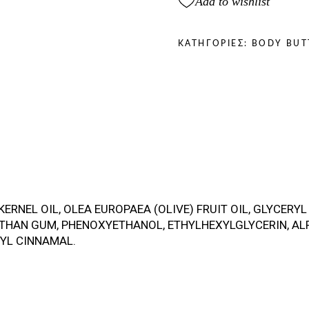
Add to wishlist
ΚΑΤΗΓΟΡΊΕΣ:
BODY BUT
 KERNEL OIL, OLEA EUROPAEA (OLIVE) FRUIT OIL, GLYCERY
NTHAN GUM, PHENOXYETHANOL, ETHYLHEXYLGLYCERIN, AL
XYL CINNAMAL.