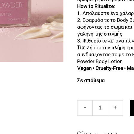
How to Ritualize:
1. Απολαύστε ένα χαλα
2. Εφαρμόστε το Body Bu
αφήνοντας το σώμα και 
γαλήνη της στιγμής
3. Ψιθυρίστε «Σ’ αγαπώ»
Tip:
Ζήστε την πλήρη εμπε
συνδυάζοντας το με το 
Powder Body Lotion.
Vegan • Cruelty-Free • M
Σε απόθεμα
ROSE
-
+
POWDER
BODY
BUTTER
quantity