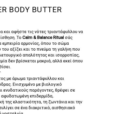
R BODY BUTTER
L
ΡΈΧΟΥΣΑ
ΙΜΉ
ια και αφήστε τις νότες τριαντάφυλλου να
ΝΑΙ:
αίσθηση. Το
Calm & Balance Ritual
σάς
,50 €.
α εμπειρία αρμονίας, όπου το σώμα
 του αξίζει και το πνεύμα τη γαλήνη που
ελετουργικό απαλότητας και ισορροπίας,
εμία δεν βρίσκεται μακριά, αλλά εκεί όπου
θίσει.
r
ος με άρωμα τριαντάφυλλου και
δρας. Ενισχυμένο με βιολογικό
αι ενυδατικούς παράγοντες, θρέφει σε
ο αφυδατωμένη επιδερμίδα,
ή της ελαστικότητα, τη ζωντάνια και την
τυλίγει σε ένα διακριτικό, αισθησιακό
 νοσταλγία.