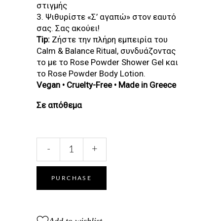
στιγμής
3. Ψιθυρίστε «Σ’ αγαπώ» στον εαυτό
σας. Σας ακούει!
Tip:
Ζήστε την πλήρη εμπειρία του
Calm & Balance Ritual, συνδυάζοντας
το με το Rose Powder Shower Gel και
το Rose Powder Body Lotion.
Vegan • Cruelty-Free • Made in Greece
Σε απόθεμα
ROSE
-
+
POWDER
BODY
BUTTER
PURCHASE
quantity
Add to wishlist