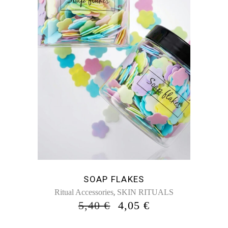
SOAP FLAKES
,
Ritual Accessories
SKIN RITUALS
ORIGINAL
Η
5,40
€
4,05
€
PRICE
ΤΡΈΧΟΥΣΑ
WAS:
ΤΙΜΉ