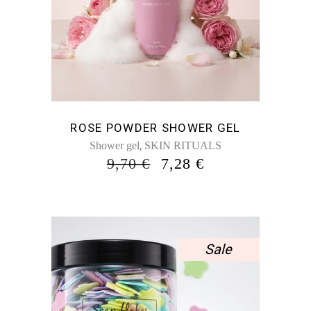
ROSE POWDER SHOWER GEL
,
Shower gel
SKIN RITUALS
ORIGINAL
Η
9,70
€
7,28
€
PRICE
ΤΡΈΧΟΥΣΑ
WAS:
ΤΙΜΉ
9,70 €.
ΕΊΝΑΙ:
7,28 €.
Sale