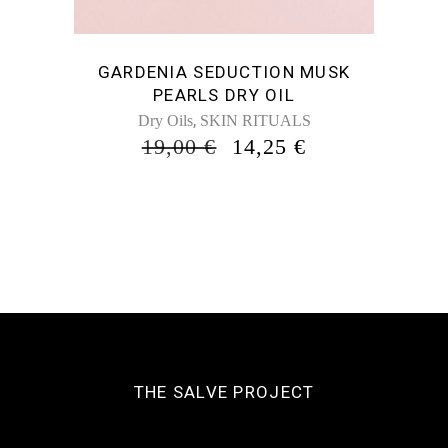
GARDENIA SEDUCTION MUSK
PEARLS DRY OIL
,
Dry Oils
SKIN RITUALS
ORIGINAL
Η
19,00
€
14,25
€
PRICE
ΤΡΈΧΟΥΣΑ
WAS:
ΤΙΜΉ
19,00 €.
ΕΊΝΑΙ:
14,25 €.
THE SALVE PROJECT