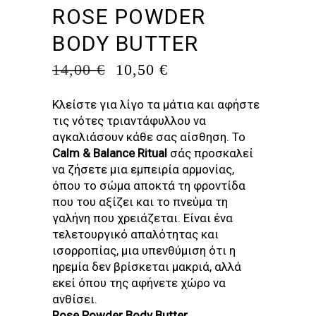
ROSE POWDER
BODY BUTTER
ORIGINAL
Η
14,00
€
10,50
€
PRICE
ΤΡΈΧΟΥΣΑ
WAS:
ΤΙΜΉ
Κλείστε για λίγο τα μάτια και αφήστε
14,00 €.
ΕΊΝΑΙ:
τις νότες τριαντάφυλλου να
10,50 €.
αγκαλιάσουν κάθε σας αίσθηση. Το
Calm & Balance Ritual
σάς προσκαλεί
να ζήσετε μια εμπειρία αρμονίας,
όπου το σώμα αποκτά τη φροντίδα
που του αξίζει και το πνεύμα τη
γαλήνη που χρειάζεται. Είναι ένα
τελετουργικό απαλότητας και
ισορροπίας, μια υπενθύμιση ότι η
ηρεμία δεν βρίσκεται μακριά, αλλά
εκεί όπου της αφήνετε χώρο να
ανθίσει.
Rose Powder Body Butter