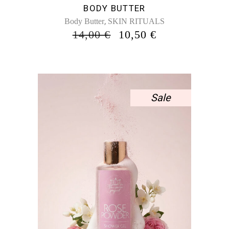
BODY BUTTER
,
Body Butter
SKIN RITUALS
ORIGINAL
Η
14,00
€
10,50
€
PRICE
ΤΡΈΧΟΥΣΑ
WAS:
ΤΙΜΉ
14,00 €.
ΕΊΝΑΙ:
10,50 €.
Sale