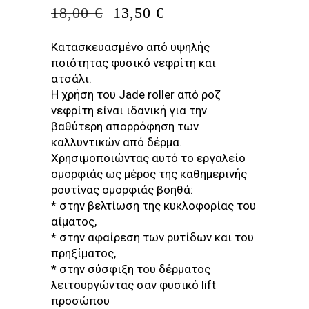
ORIGINAL
Η
18,00
€
13,50
€
PRICE
ΤΡΈΧΟΥΣΑ
WAS:
ΤΙΜΉ
Κατασκευασμένο από υψηλής
18,00 €.
ΕΊΝΑΙ:
ποιότητας φυσικό νεφρίτη και
13,50 €.
ατσάλι.
Η χρήση του Jade roller από ροζ
νεφρίτη είναι ιδανική για την
βαθύτερη απορρόφηση των
καλλυντικών από δέρμα.
Χρησιμοποιώντας αυτό το εργαλείο
ομορφιάς ως μέρος της καθημερινής
ρουτίνας ομορφιάς βοηθά:
* στην βελτίωση της κυκλοφορίας του
αίματος,
* στην αφαίρεση των ρυτίδων και του
πρηξίματος,
* στην σύσφιξη του δέρματος
λειτουργώντας σαν φυσικό lift
προσώπου