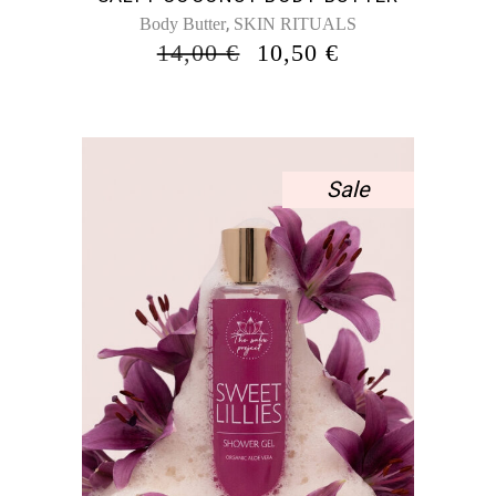
,
Body Butter
SKIN RITUALS
ORIGINAL
Η
14,00
€
10,50
€
PRICE
ΤΡΈΧΟΥΣΑ
WAS:
ΤΙΜΉ
14,00 €.
ΕΊΝΑΙ:
10,50 €.
Sale