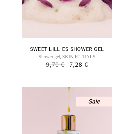
SWEET LILLIES SHOWER GEL
,
Shower gel
SKIN RITUALS
ORIGINAL
Η
9,70
€
7,28
€
PRICE
ΤΡΈΧΟΥΣΑ
WAS:
ΤΙΜΉ
9,70 €.
ΕΊΝΑΙ:
7,28 €.
Sale