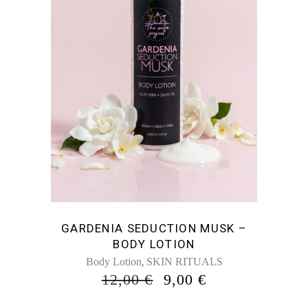
GARDENIA SEDUCTION MUSK –
BODY LOTION
,
Body Lotion
SKIN RITUALS
ORIGINAL
Η
12,00
€
9,00
€
PRICE
ΤΡΈΧΟΥΣΑ