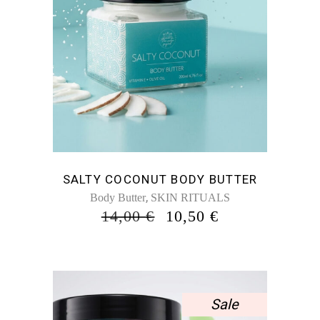
SALTY COCONUT BODY BUTTER
,
Body Butter
SKIN RITUALS
ORIGINAL
Η
14,00
€
10,50
€
PRICE
ΤΡΈΧΟΥΣΑ
WAS:
ΤΙΜΉ
14,00 €.
ΕΊΝΑΙ:
10,50 €.
Sale