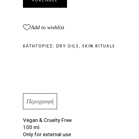
PURCHASE
DRY
OIL
quantity
Add to wishlist
ΚΑΤΗΓΟΡΊΕΣ:
DRY OILS
,
SKIN RITUALS
Περιγραφή
Vegan & Cruelty Free
100 ml.
Only for external use