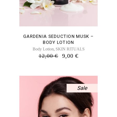
GARDENIA SEDUCTION MUSK –
BODY LOTION
,
Body Lotion
SKIN RITUALS
ORIGINAL
Η
12,00
€
9,00
€
PRICE
ΤΡΈΧΟΥΣΑ
WAS:
ΤΙΜΉ
12,00 €.
ΕΊΝΑΙ:
9,00 €.
Sale