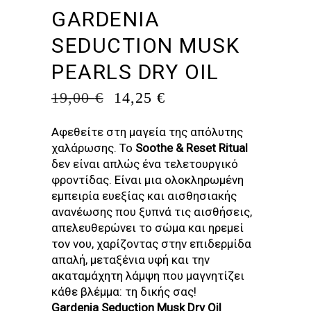
GARDENIA
SEDUCTION MUSK
PEARLS DRY OIL
ORIGINAL
Η
19,00
€
14,25
€
PRICE
ΤΡΈΧΟΥΣΑ
WAS:
ΤΙΜΉ
Αφεθείτε στη μαγεία της απόλυτης
19,00 €.
ΕΊΝΑΙ:
χαλάρωσης. Το
Soothe & Reset Ritual
14,25 €.
δεν είναι απλώς ένα τελετουργικό
φροντίδας. Είναι μια ολοκληρωμένη
εμπειρία ευεξίας και αισθησιακής
ανανέωσης που ξυπνά τις αισθήσεις,
απελευθερώνει το σώμα και ηρεμεί
τον νου, χαρίζοντας στην επιδερμίδα
απαλή, μεταξένια υφή και την
ακαταμάχητη λάμψη που μαγνητίζει
κάθε βλέμμα: τη δικής σας!
Gardenia Seduction Musk Dry Oil