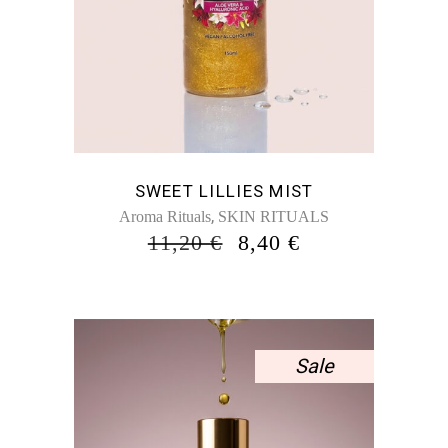
SWEET LILLIES MIST
,
Aroma Rituals
SKIN RITUALS
ORIGINAL
Η
11,20
€
8,40
€
PRICE
ΤΡΈΧΟΥΣΑ
WAS:
ΤΙΜΉ
11,20 €.
ΕΊΝΑΙ:
8,40 €.
Sale