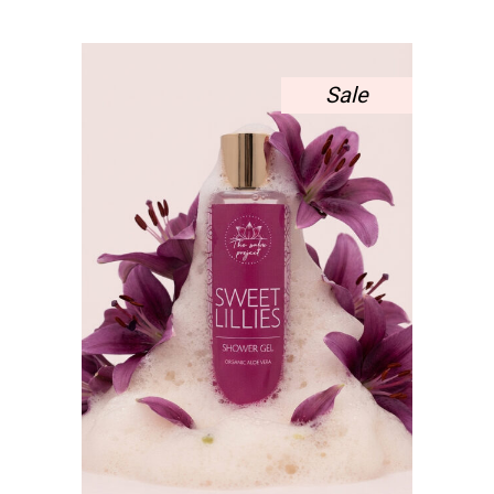
WAS:
ΤΙΜΉ
12,00 €.
ΕΊΝΑΙ:
9,00 €.
Sale