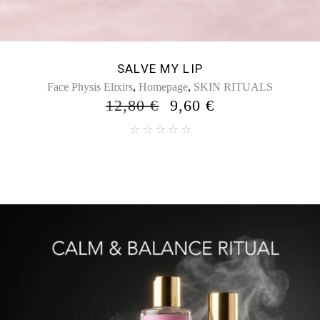
GARDENIA HEAVEN PERFUME – UNISEX
,
,
,
Aroma Rituals
GIFTS
Homepage
SKIN RITUALS
26,00
€
19,50
€