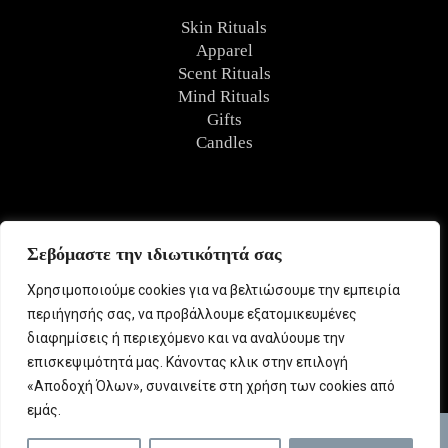
Skin Rituals
Apparel
Scent Rituals
Mind Rituals
Gifts
Candles
FOLLOW US
Σεβόμαστε την ιδιωτικότητά σας
Χρησιμοποιούμε cookies για να βελτιώσουμε την εμπειρία
περιήγησής σας, να προβάλλουμε εξατομικευμένες
διαφημίσεις ή περιεχόμενο και να αναλύουμε την
επισκεψιμότητά μας. Κάνοντας κλικ στην επιλογή
«Αποδοχή Όλων», συναινείτε στη χρήση των cookies από
εμάς.
© Copyright 2026 | All rights reserved. | Developed by
4-