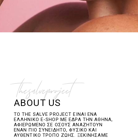
thesalveproject
ABOUT US
ΤΟ THE SALVE PROJECT ΕΊΝΑΙ ΈΝΑ
ΕΛΛΗΝΙΚΌ E-SHOP ΜΕ ΈΔΡΑ ΤΗΝ ΑΘΉΝΑ,
ΑΦΙΕΡΩΜΈΝΟ ΣΕ ΌΣΟΥΣ ΑΝΑΖΗΤΟΎΝ
ΈΝΑΝ ΠΙΟ ΣΥΝΕΙΔΗΤΌ, ΦΥΣΙΚΌ ΚΑΙ
ΑΥΘΕΝΤΙΚΌ ΤΡΌΠΟ ΖΩΉΣ. ΞΕΚΙΝΉΣΑΜΕ